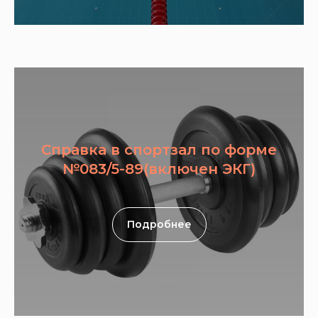
Справка в спортзал по форме
№083/5-89(включен ЭКГ)
Подробнее