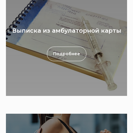
врач.
ООО «МАРИМЕД» не несет ответственности за последствия использования
информации с сайта https://поликлиника1.рус
Информация на сайте носит ознакомительный характер и не является
публичной офертой (ст. 435, 437 ГК РФ).
Цены и услуги уточняйте в колл-центре.
ИНН 5038126114 ОГРН 1175050001939 ООО "МАРИМЕД"
© 2011 — 2026 Поликлиника №1. Изображения предоставлены
«Designed
by Freepik»
Выписка из амбулаторной карты
Подробнее