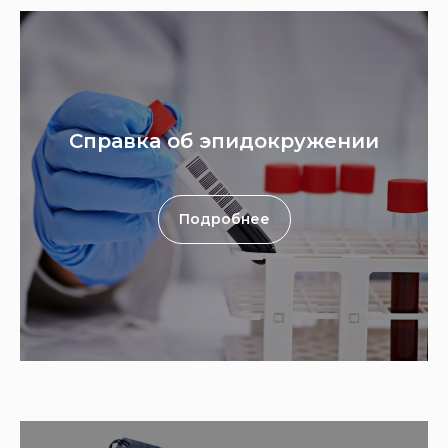
Справка об эпидокружении
ГИНЕКОЛОГИЯ
НЕВРОЛОГИЯ
Подробнее
МАССАЖ
+7(495)001-33-66
УЗИ
УСЛУГИ
ВРАЧИ
КОНТАКТЫ
О НАС
ЗАПИСАТЬСЯ НА ПРИЕМ
Медицинские услуги имеют противопоказания. Диагноз и лечение назначает