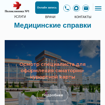
Онлайн запись
УСЛУГИ
ВРАЧИ
КОНТАКТЫ
Медицинские справки
Осмотр специалиста для
ПРАЙ
оформления санаторно-
курортной карты
Подробнее