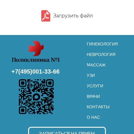
ООО «МАРИМЕД» не несет ответственности за последствия использования
информации с сайта https://поликлиника1.рус
Информация на сайте носит ознакомительный характер и не является
публичной офертой (ст. 435, 437 ГК РФ).
Цены и услуги уточняйте в колл-центре.
Загрузить файл
ИНН 5038126114 ОГРН 1175050001939 ООО "МАРИМЕД"
© 2011 — 2026 Поликлиника №1. Изображения предоставлены
«Designed
by Freepik»