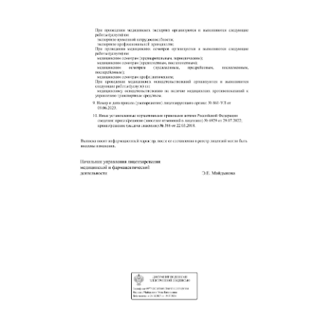
ГИНЕКОЛОГИЯ
НЕВРОЛОГИЯ
МАССАЖ
+7(495)001-33-66
УЗИ
УСЛУГИ
ВРАЧИ
КОНТАКТЫ
О НАС
ЗАПИСАТЬСЯ НА ПРИЕМ
Медицинские услуги имеют противопоказания. Диагноз и лечение назначает
врач.