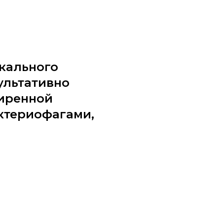
кального
ультативно
иренной
ктериофагами,