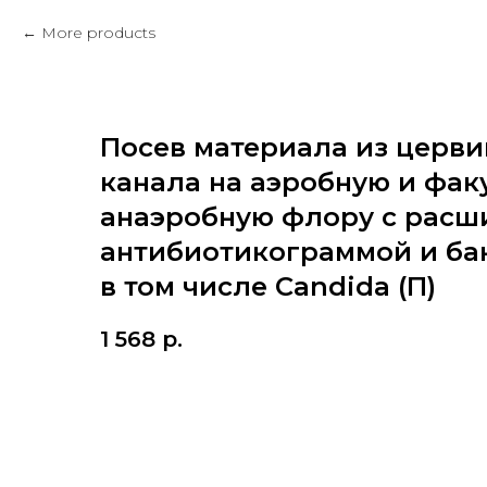
More products
Посев материала из церви
канала на аэробную и фак
анаэробную флору с расш
антибиотикограммой и ба
в том числе Candida (П)
1 568
р.