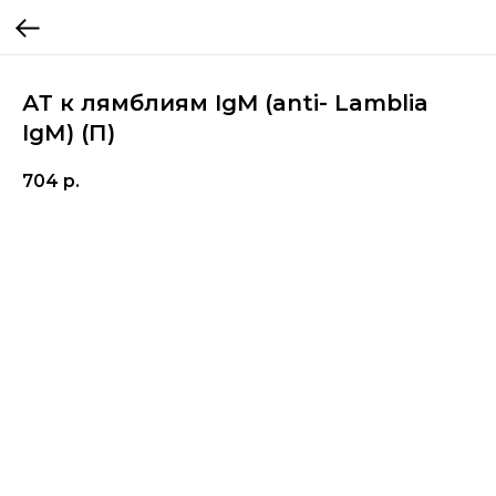
АТ к лямблиям IgM (anti- Lamblia
IgМ) (П)
704
р.