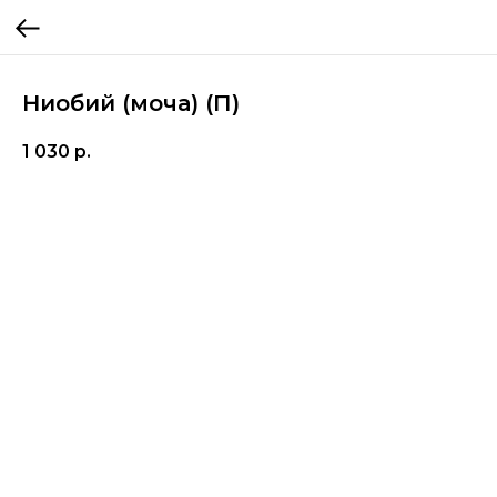
Ниобий (моча) (П)
1 030
р.