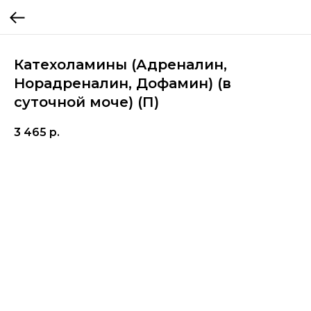
Катехоламины (Адреналин,
Норадреналин, Дофамин) (в
суточной моче) (П)
3 465
р.