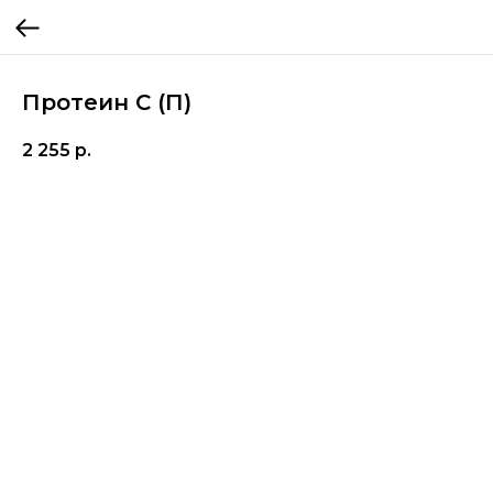
Протеин С (П)
2 255
р.