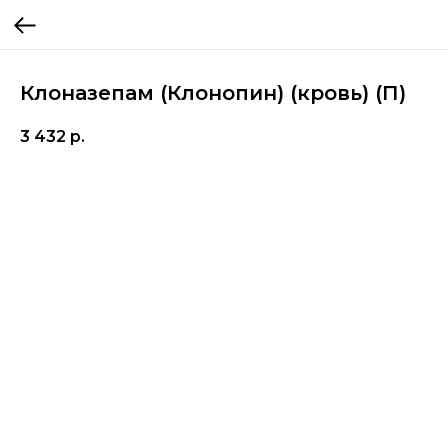
Клоназепам (Клонопин) (кровь) (П)
3 432
р.