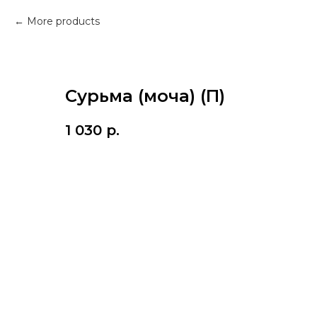
More products
Сурьма (моча) (П)
1 030
р.