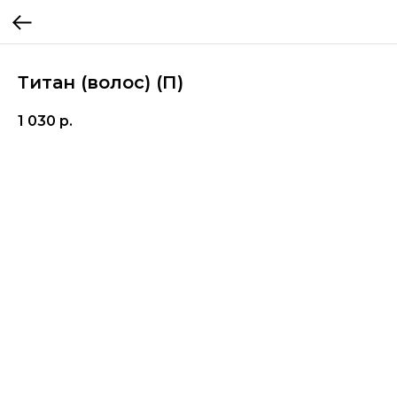
Титан (волос) (П)
1 030
р.