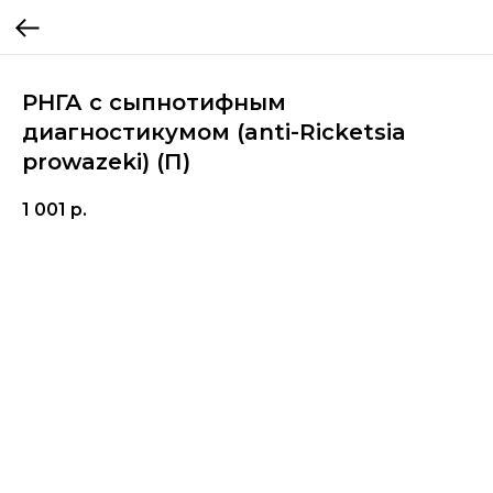
РНГА с сыпнотифным
диагностикумом (anti-Ricketsia
prowazeki) (П)
1 001
р.