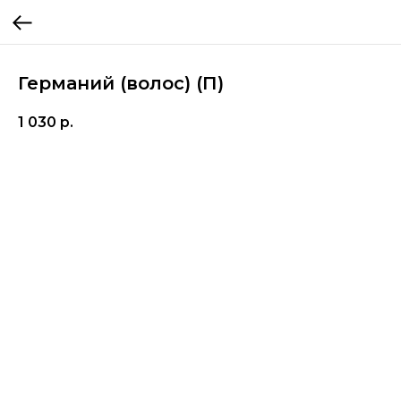
Германий (волос) (П)
1 030
р.