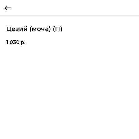
Цезий (моча) (П)
1 030
р.