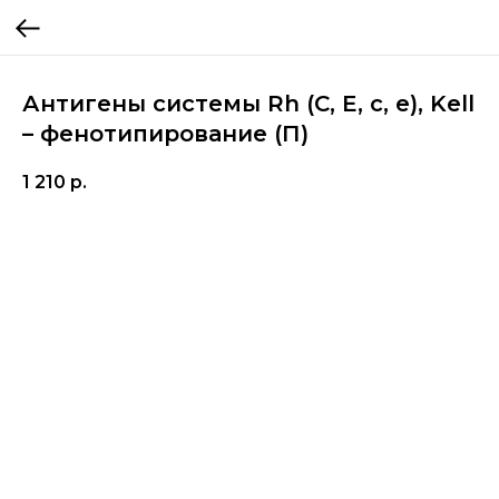
Антигены системы Rh (C, E, c, e), Kell
– фенотипирование (П)
1 210
р.