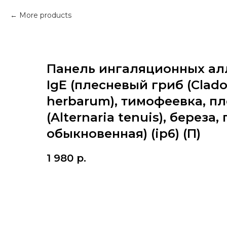
More products
Панель ингаляционных ал
IgE (плесневый гриб (Clad
herbarum), тимофеевка, п
(Alternaria tenuis), береза
обыкновенная) (ip6) (П)
1 980
р.