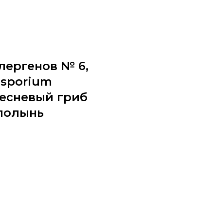
лергенов № 6,
osporium
лесневый гриб
, полынь