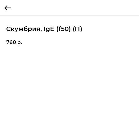
Скумбрия, IgE (f50) (П)
760
р.