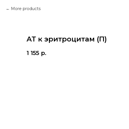
More products
АТ к эритроцитам (П)
1 155
р.