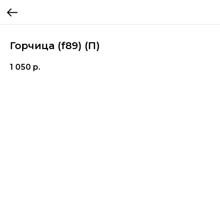
Горчица (f89) (П)
1 050
р.