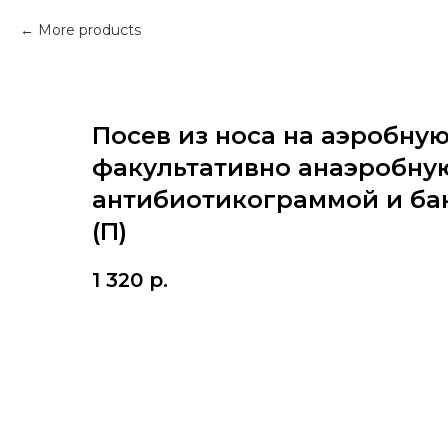
More products
Посев из носа на аэробную
факультативно анаэробну
антибиотикограммой и ба
(П)
1 320
р.