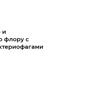
 и
ю флору с
ктериофагами