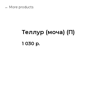
More products
Теллур (моча) (П)
1 030
р.