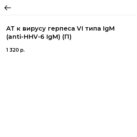
АТ к вирусу герпеса VI типа IgM
(anti-HHV-6 IgM) (П)
1 320
р.