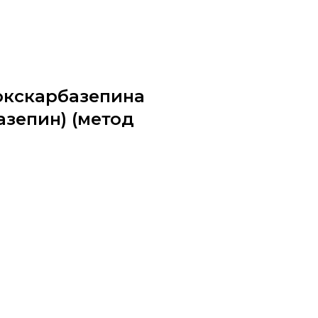
окскарбазепина
азепин) (метод