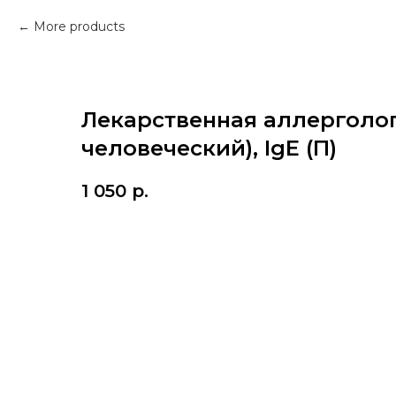
More products
Лекарственная аллерголо
человеческий), IgE (П)
1 050
р.