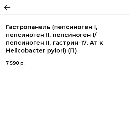
Гастропанель (пепсиноген I,
пепсиноген II, пепсиноген I/
пепсиноген II, гастрин-17, Ат к
Helicobacter pylori) (П)
7 590
р.