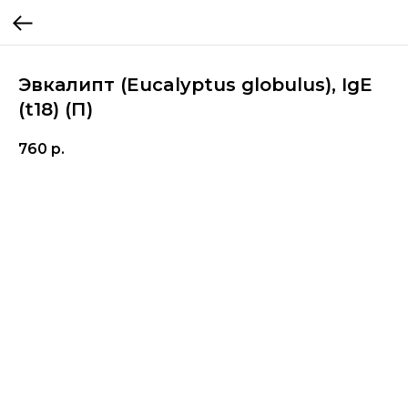
Эвкалипт (Eucalyptus globulus), IgE
(t18) (П)
760
р.