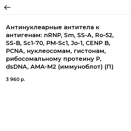
Антинуклеарные антитела к
антигенам: nRNP, Sm, SS-A, Ro-52,
SS-B, Sc1-70, PM-Sc1, Jo-1, CENP B,
PCNA, нуклеосомам, гистонам,
рибосомальному протеину Р,
dsDNA, AMA-M2 (иммуноблот) (П)
3 960
р.