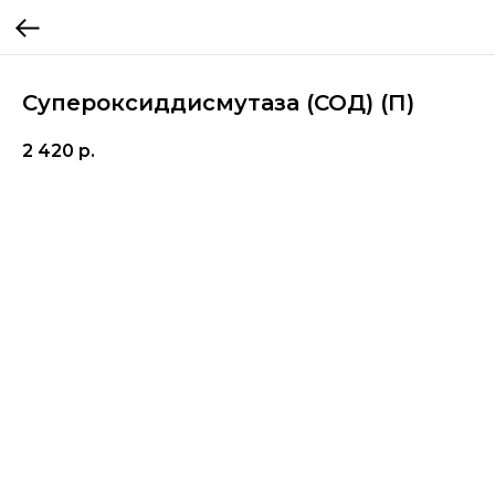
Супероксиддисмутаза (СОД) (П)
2 420
р.