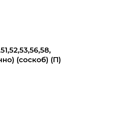
,51,52,53,56,58,
нно) (соскоб) (П)